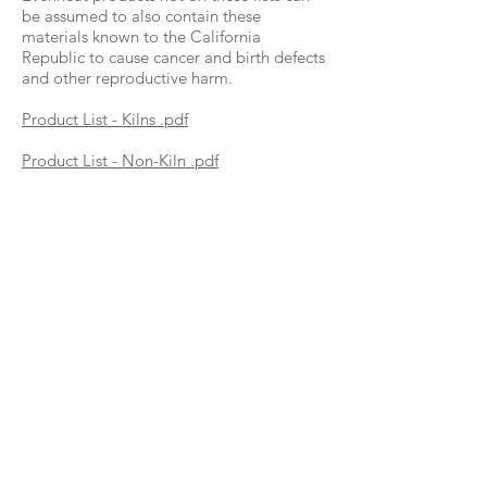
be assumed to also contain these
materials known to the California
Republic to cause cancer and birth defects
and other reproductive harm.
Product List - Kilns .pdf
Product List - Non-Kiln .pdf
evenheat
Specifications subject to change without notice or
obligation.
This website uses cookies in order to deliver a better
user experience.
By continuing use this website, you agree to the
Policies & Terms
for this website
Evenheat Kiln, Inc.
PO Box 399
Caseville, MI 48725
info@evenheat-kiln.com